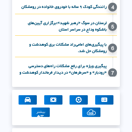
رانندگی کودک ۹ ساله با خودروی خانواده در رومشکان
4
لرستان در سوگ «رهبر شهید»؛برگزاری آیین‌های
5
باشکوه وداع در سراسر استان
با پیگیری‌های امامی‌راد مشکلات برق کوهدشت و
6
رومشکان حل شد.
پیگیری ویژه برای رفع مشکلات راه‌های دسترسی
«رودبار» و «سرطرهان» در دیدار فرماندار کوهدشت و
7
مدیرکل راهداری لرستان در مرکز استان
فیلم/حضور باشکوه مردم ولایتمدار کوهنانی در جشن
8
بزرگ غدیر
بیشتر
مدیرکل اوقاف و امور خیریه لرستان از شهردار درب گنبد
9
تقدیر کرد.