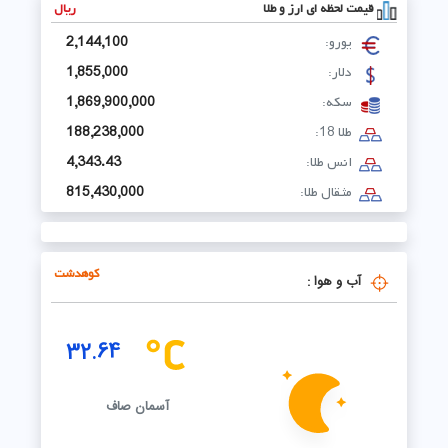
قیمت لحظه ای ارز و طلا
ریال
گزارش :برگزاری مانور ساعت صفر ستاد مدیریت بحران
شهرستان رومشکان با محوریت مقابله با آتش‌سوزی
10
یورو:
2,144,100
مزارع و مراتع
دلار:
1,855,000
سکه:
1,869,900,000
طلا 18:
188,238,000
انس طلا:
4,343.43
مثقال طلا:
815,430,000
کوهدشت
آب و هوا :
32.64
آسمان صاف