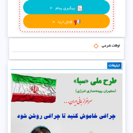
پیگیری پیام
➤
کانال ایتا
➤
اوقات شرعی
تبلیغات