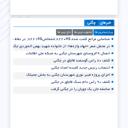
خبرهای
چگنی
پربازدیدترین ها
محبوب ترین ها
داغ ترین ها
شناسایی مراتع کشت شده &#۸۲۲۰;خشخاش&#۸۲۲۱; در نقاط صعب العبور
در محفل شعر «جهاد واژه‌ها»؛ از خانواده شهید بهمن اله‌وردی چگنی تقدیر شد
اتصال ۳۹روستای شهرستان چگنی به شبکه ملی اطلاعات
کشف ۸۰ راس گوسفند قاچاق در چگنی
انتصاب رئیس جدید کمیته امداد چگنی
اجرای پروژه فیبر نوری شهرستان چگنی به بخش چمپلک
کشف ۹۰ رأس دام سبک قاچاق در چگنی
صاعقه جان یک چوپان را در چگنی گرفت