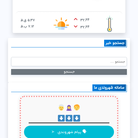
32.64
۵:۳۷ ق.ظ
۷:۱۲ ب.ظ
32.64
جستجو خبر
سامانه شهروندی ما
🗣 پیام شهروندی
➤