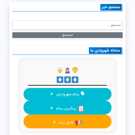
جستجو خبر
سامانه شهروندی ما
🗣 پیام شهروندی
➤
پیگیری پیام
➤
کانال ایتا
➤