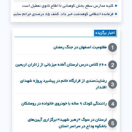
کلیه مدارس سطح بخش کوهنانی تا اطلاع ثانوی تعطیل است
فرمانده انتظامی کوهدشت خبر داد: کشف ۸۵ درصدی جرائم سایبری در کوهدشت
بخشدار مرکزی شهرستان کوهدشت معارفه شد+تصاویر
فیلم/مدیرعامل توانیر: ناترازی برق کشور در مسیر کاهش ۳۰ درصدی قرار گرفته است*
اخبار برگزیده
مظلومیت اصفهان در جنگ رمضان
1
۲۶۰ کلاس درس لرستان آماده میزبانی از زائران اربعین
2
رضایت‌مندی از قرارگاه خاتم در پیشبرد پروژه شهدای
3
اقتدار
رانندگی کودک ۹ ساله با خودروی خانواده در رومشکان
4
لرستان در سوگ «رهبر شهید»؛برگزاری آیین‌های
5
باشکوه وداع در سراسر استان