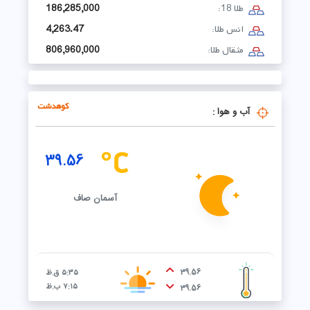
طلا 18:
186,285,000
انس طلا:
4,263.47
مثقال طلا:
806,960,000
کوهدشت
آب و هوا :
39.56
آسمان صاف
39.56
۵:۳۵ ق.ظ
۷:۱۵ ب.ظ
39.56