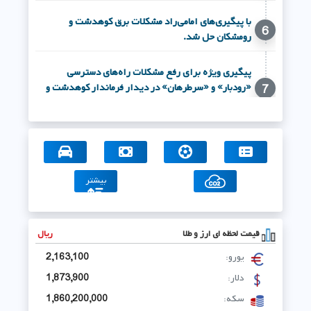
با پیگیری‌های امامی‌راد مشکلات برق کوهدشت و
6
رومشکان حل شد.
پیگیری ویژه برای رفع مشکلات راه‌های دسترسی
«رودبار» و «سرطرهان» در دیدار فرماندار کوهدشت و
7
مدیرکل راهداری لرستان در مرکز استان
فیلم/حضور باشکوه مردم ولایتمدار کوهنانی در جشن
8
بزرگ غدیر
بیشتر
مدیرکل اوقاف و امور خیریه لرستان از شهردار درب گنبد
9
تقدیر کرد.
قیمت لحظه ای ارز و طلا
ریال
گزارش :برگزاری مانور ساعت صفر ستاد مدیریت بحران
شهرستان رومشکان با محوریت مقابله با آتش‌سوزی
10
یورو:
2,163,100
مزارع و مراتع
دلار:
1,873,900
سکه:
1,860,200,000