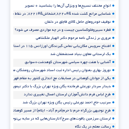
انواع مختلف تسبیح‌ها و ویژگی آن‌ها را بشناسید + تصویر
شناسایی مراتع کشت شده &#۸۲۲۰;خشخاش&#۸۲۲۱; در نقاط صعب العبور
توقیف خودروهای حامل کالای قاچاق در دلفان
قطره سیپروفلوکساسین چیست و در چه مواردی مصرف می شود؟
مروری بر زندگی نامه مرحوم دکتر الهیار ملکشاهی
افتتاح سرویس مکان‌یابی تماس گیرندگان اورژانس ۱۱۵ در استان لرستان
یک لرستانی معاون بنیاد مستضعفان شد
آشنایی با هفت چهره سیاسی شهرستان کوهدشت+سوابق
نوروز بهاری بعنوان رئیس اداره ثبت اسناد شهرستان رومشگان معارفه شد+تصا
یکی از جوانان کوهنانی در مسابقات مچ اندازی کشور به مقام قهرمانی رسید
‍‍‍دیدار سردار نورعلی فرمانده یگان ویژه تهران بزرگ با دکتر تیموری شهردار ک
طرح لباس فرم دانش‌آموزان لرستان امسال تغییری ندارد
سرتیب حاج احمد نورعلی رئیس یگان ویژه تهران بزرگ شد
طرح توجیهی بزرگراه حرم تا حرم(خرم آباد- ایلام) از مسیر کوهنانی-کوهدشت
لرستان سرزمین یاقوت‌های سرخ/انارستان‌هایی که در سایه بی‌توجهی مسئولان آ
رسالت معلم در یک نگاه