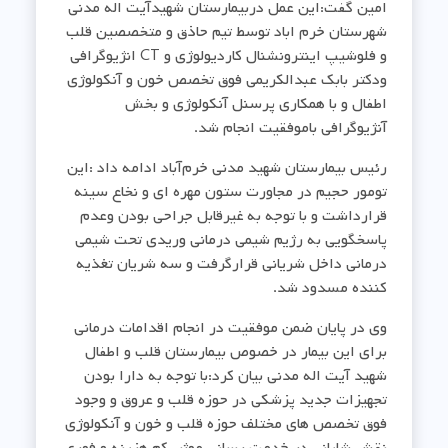
امین گفت:این عمل دربیمارستان شهیدآیت اله مدنی
شهرستان خرم اباد توسط تیم حاذق و متخصصین قلب
و فلوشیپ اینترونشنال کاردیولوژی و CT انژیوگرافی
ودکتر بابک عبدالکریمی فوق تخصص خون و آنکولوژی
اطفال و با همکاری پرسنل آنکولوژی و بخش
آنژیوگرافی باموفقیت انجام شد.
رئیس بیمارستان شهید مدنی خرم‌آباد ادامه داد :این
تومور حجیم در مجاورت ستون مهره ای و نخاع سینه
قرارداشت و با توجه به غیرقابل جراحی بودن وعدم
‌پاسخگویی به رژیم شیمی درمانی وریدی تحت شیمی
درمانی داخل شریانی قرارگرفت و سه شریان تغذیه
کننده مسدود شد.
وی در پایان ضمن موفقیت در انجام اقدامات درمانی
برای این بیمار در خصوص بیمارستان قلب و اطفال
شهید آیت اله مدنی بیان کرد:با توجه به دارا بودن
تجهیزات جدید پزشکی در حوزه قلب و عروق و وجود
فوق تخصص های مختلف حوزه قلب و خون و آنکولوژی