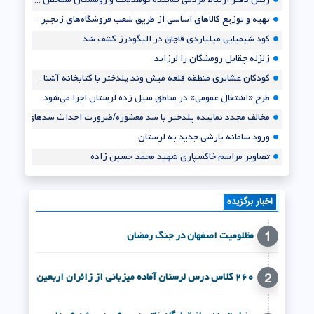
تهیه و توزیع کالاهای اساسی از طریق شعب فروشگاه‌های زنجیره‌ای
کود شیمیایی میلیاردی قاچاق در الیگودرز کشف شد
زلزله چقابل رومشگان را لرزاند
کودکان عشایری منطقه قلعه میش وند پلدختر با کتابخانه آشنا شدند
طرح «اشتغال عمومی» در مناطق سیل زده لرستان اجرا می‌شود
مخالف مجدد نماینده پلدختر با سد معشوره/ضرورت احداث سدهای چولهول و بن‌ل
ورود سامانه بارشی جدید به لرستان
تصاویر مراسم خاکسپاری شهید محمد حسین زاده
مدیر جهاد کشاورزی کوهنانی منصوب شد
مدیرعامل شرکت آبفار لرستان: ۶۹ حلقه چاه آب در کوهدشت و رومشکان از مدار خارج شد
اخبار برگزیده
مظلومیت اصفهان در جنگ رمضان
1
۲۶۰ کلاس درس لرستان آماده میزبانی از زائران اربعین
2