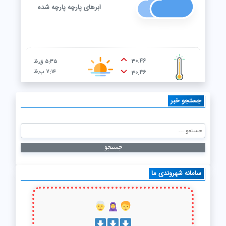
ابرهای پارچه پارچه شده
30.46
۵:۳۵ ق.ظ
۷:۱۴ ب.ظ
30.46
جستجو خبر
سامانه شهروندی ما