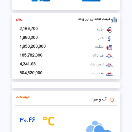
مدیرکل اوقاف و امور خیریه لرستان از شهردار درب گنبد
9
تقدیر کرد.
قیمت لحظه ای ارز و طلا
ریال
گزارش :برگزاری مانور ساعت صفر ستاد مدیریت بحران
شهرستان رومشکان با محوریت مقابله با آتش‌سوزی
10
یورو:
2,169,700
مزارع و مراتع
دلار:
1,880,200
سکه:
1,850,200,000
طلا 18:
185,782,000
انس طلا:
4,341.68
مثقال طلا:
804,830,000
کوهدشت
آب و هوا :
30.46