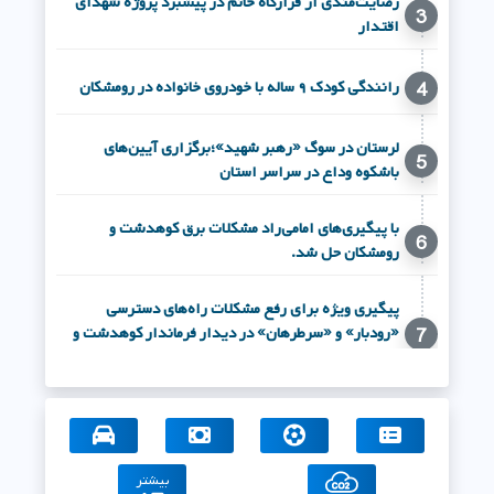
رضایت‌مندی از قرارگاه خاتم در پیشبرد پروژه شهدای
3
اقتدار
رانندگی کودک ۹ ساله با خودروی خانواده در رومشکان
4
لرستان در سوگ «رهبر شهید»؛برگزاری آیین‌های
5
باشکوه وداع در سراسر استان
با پیگیری‌های امامی‌راد مشکلات برق کوهدشت و
6
رومشکان حل شد.
پیگیری ویژه برای رفع مشکلات راه‌های دسترسی
«رودبار» و «سرطرهان» در دیدار فرماندار کوهدشت و
7
مدیرکل راهداری لرستان در مرکز استان
فیلم/حضور باشکوه مردم ولایتمدار کوهنانی در جشن
8
بزرگ غدیر
بیشتر