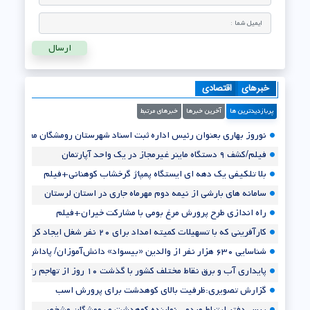
خبرهای
اقتصادی
پربازدیدترین ها
آخرین خبرها
خبرهای مرتبط
نوروز بهاری بعنوان رئیس اداره ثبت اسناد شهرستان رومشگان معارفه شد+تصا
فیلم/کشف ۹ دستگاه ماینر غیرمجاز در یک واحد آپارتمان
بلا تلکیفی یک دهه ای ایستگاه پمپاژ گرخشاب کوهنانی+فیلم
سامانه های بارشی از نیمه دوم مهرماه جاری در استان لرستان
راه اندازی طرح پرورش مرغ بومی با مشارکت خیران+فیلم
کارآفرینی که با تسهیلات کمیته امداد برای ۲۰ نفر شغل ایجاد کرد/ صادرات «نمد» از روستایی در شاهرود به روسیه
شناسایی ۶۳۰ هزار نفر از والدین «بیسواد» دانش‌آموزان/ پاداش ۱۴۰ هزار تومانی سوادآموزی
پایداری آب و برق نقاط مختلف کشور با گذشت ۱۰ روز از تهاجم رژیم غاصب صهیونیستی به کشور
گزارش تصویری:ظرفیت بالای کوهدشت برای پرورش اسب
ریس دفتر ارتباط مردمی نماینده کوهدشت و رومشگان مشخص شد