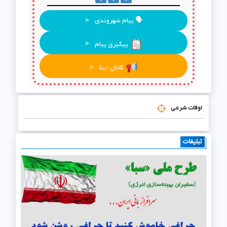
🗣 پیام شهروندی
➤
پیگیری پیام
➤
کانال ایتا
➤
اوقات شرعی
تبلیغات